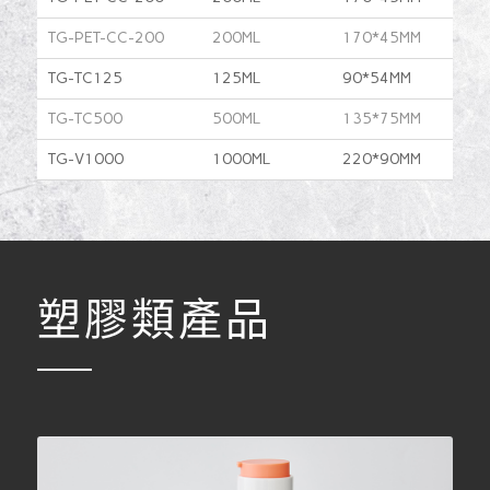
TG-PET-CC-200
200ML
170*45MM
TG-TC125
125ML
90*54MM
TG-TC500
500ML
135*75MM
TG-V1000
1000ML
220*90MM
塑膠類產品