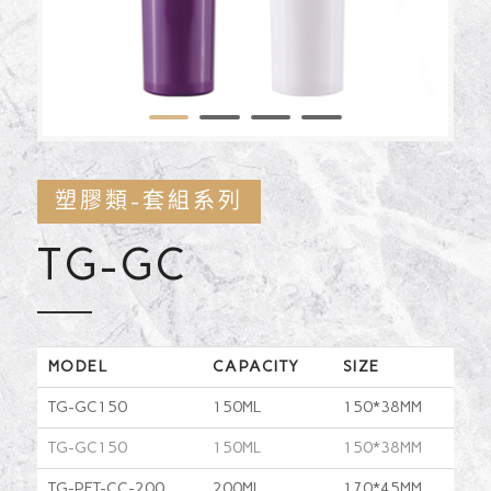
1
2
3
4
塑膠類-套組系列
TG-GC
MODEL
CAPACITY
SIZE
TG-GC150
150ML
150*38MM
TG-GC150
150ML
150*38MM
TG-PET-CC-200
200ML
170*45MM