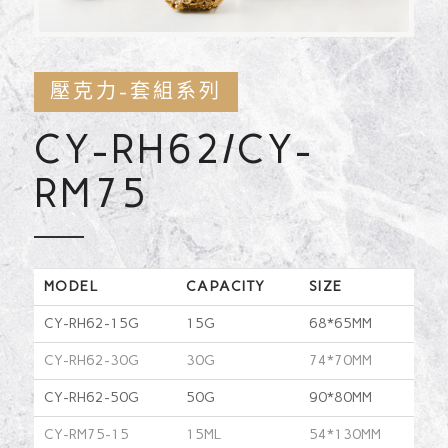
壓克力-套組系列
CY-RH62/CY-
RM75
MODEL
CAPACITY
SIZE
CY-RH62-15G
15G
68*65MM
CY-RH62-30G
30G
74*70MM
CY-RH62-50G
50G
90*80MM
CY-RM75-15
15ML
54*130MM