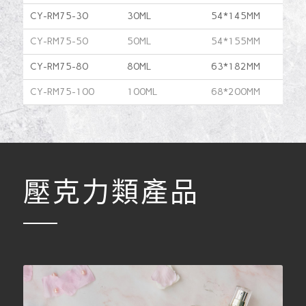
CY-RM75-30
30ML
54*145MM
CY-RM75-50
50ML
54*155MM
CY-RM75-80
80ML
63*182MM
CY-RM75-100
100ML
68*200MM
壓克力類產品