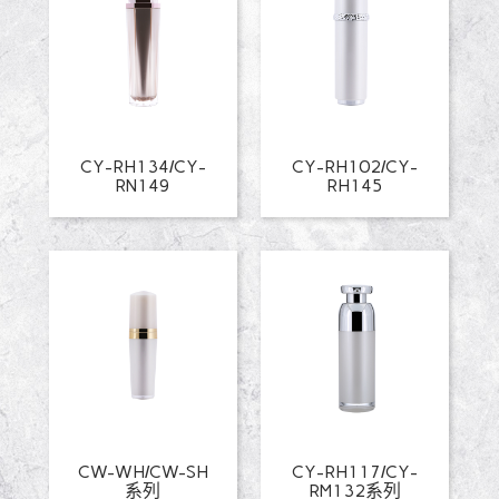
CY-RH134/CY-
CY-RH102/CY-
RN149
RH145
CW-WH/CW-SH
CY-RH117/CY-
系列
RM132系列