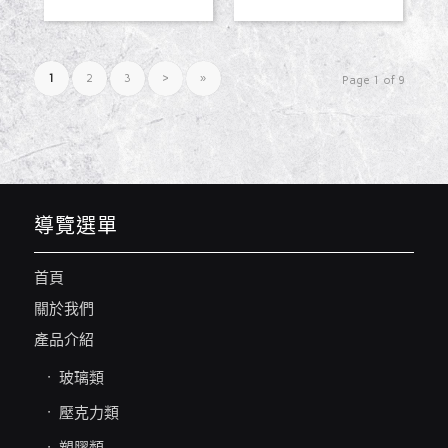
1
2
3
›
»
Page 1 of 9
導覽選單
首頁
關於我們
產品介紹
玻璃類
壓克力類
塑膠類