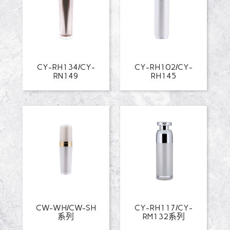
CY-RH134/CY-
CY-RH102/CY-
RN149
RH145
CW-WH/CW-SH
CY-RH117/CY-
系列
RM132系列