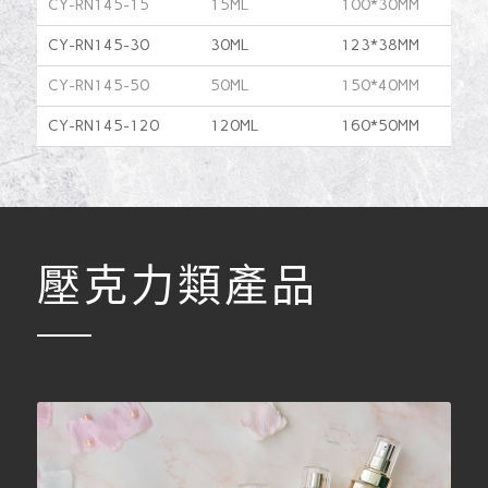
CY-RN145-15
15ML
100*30MM
CY-RN145-30
30ML
123*38MM
CY-RN145-50
50ML
150*40MM
CY-RN145-120
120ML
160*50MM
壓克力類產品