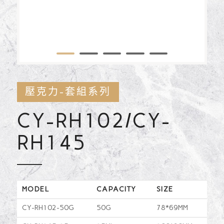
1
2
3
4
5
壓克力-套組系列
CY-RH102/CY-
RH145
MODEL
CAPACITY
SIZE
CY-RH102-50G
50G
78*69MM