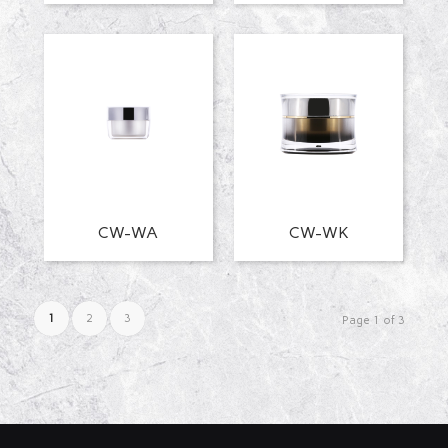
CW-WA
CW-WK
1
2
3
Page 1 of 3