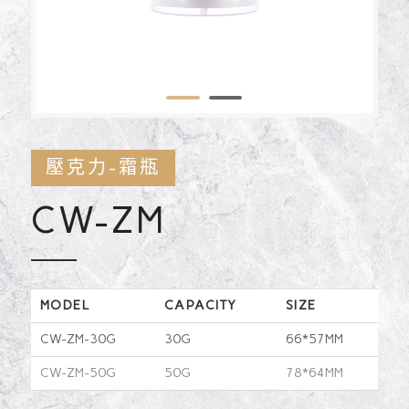
1
2
壓克力-霜瓶
CW-ZM
MODEL
CAPACITY
SIZE
CW-ZM-30G
30G
66*57MM
CW-ZM-50G
50G
78*64MM