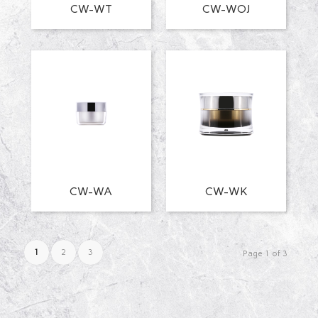
CW-WT
CW-WOJ
CW-WA
CW-WK
1
2
3
Page 1 of 3