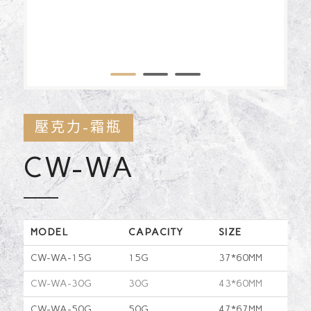
1
2
3
壓克力-霜瓶
CW-WA
MODEL
CAPACITY
SIZE
CW-WA-15G
15G
37*60MM
CW-WA-30G
30G
43*60MM
CW-WA-50G
50G
47*67MM