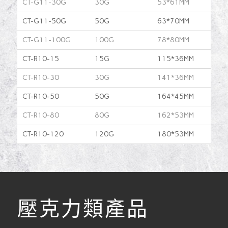
CT-G11-30G
30G
53*61MM
CT-G11-50G
50G
63*70MM
CT-G11-100G
100G
78*80MM
CT-R10-15
15G
115*36MM
CT-R10-30
30G
141*36MM
CT-R10-50
50G
164*45MM
CT-R10-80
80G
162*53MM
CT-R10-120
120G
180*53MM
壓克力類產品