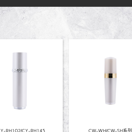
Y-RH102/CY-RH145
CW-WH/CW-SH系