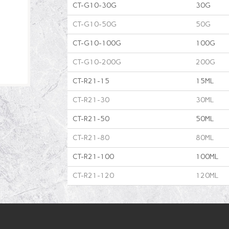
CT-G10-30G
30G
CT-G10-50G
50G
CT-G10-100G
100G
CT-G10-200G
200G
CT-R21-15
15ML
CT-R21-30
30ML
CT-R21-50
50ML
CT-R21-80
80ML
CT-R21-100
100ML
CT-R21-120
120ML