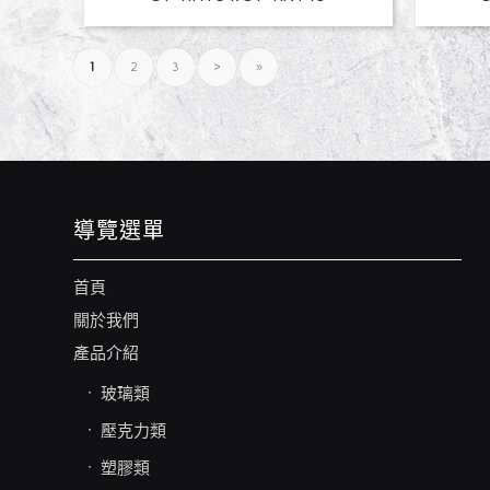
1
2
3
›
»
導覽選單
首頁
關於我們
產品介紹
玻璃類
壓克力類
塑膠類