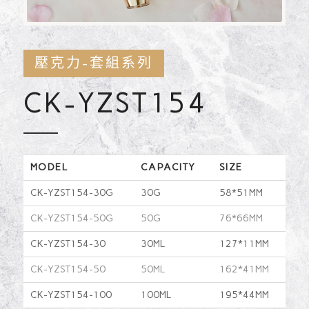
壓克力-套組系列
CK-YZST154
MODEL
CAPACITY
SIZE
CK-YZST154-30G
30G
58*51MM
CK-YZST154-50G
50G
76*66MM
CK-YZST154-30
30ML
127*11MM
CK-YZST154-50
50ML
162*41MM
CK-YZST154-100
100ML
195*44MM