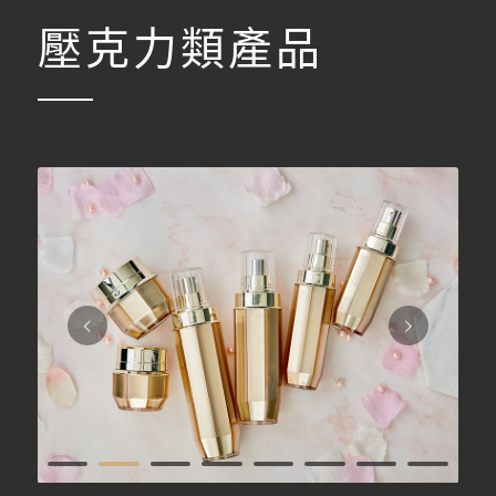
壓克力類產品
下一頁
1
2
3
4
5
6
7