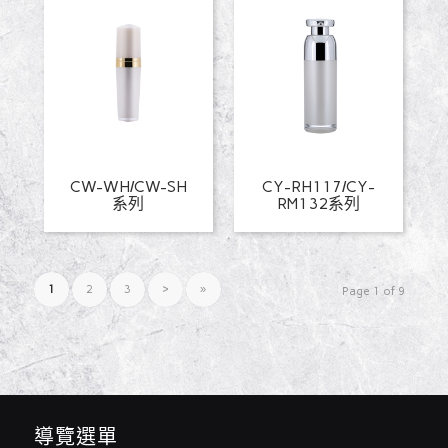
CW-WH/CW-SH
CY-RH117/CY-
系列
RM132系列
1
2
3
›
»
Page 1 of 9
導覽選單