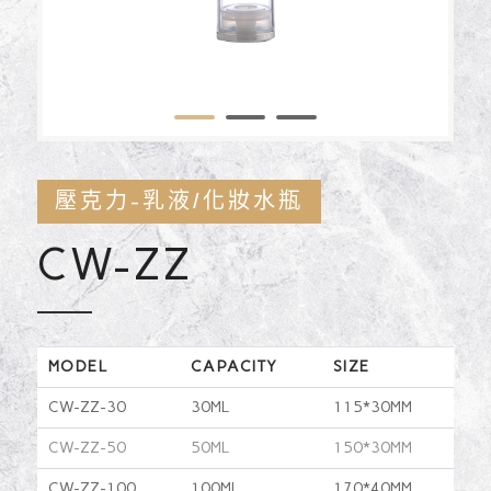
1
2
3
壓克力-乳液/化妝水瓶
CW-ZZ
MODEL
CAPACITY
SIZE
CW-ZZ-30
30ML
115*30MM
CW-ZZ-50
50ML
150*30MM
CW-ZZ-100
100ML
170*40MM