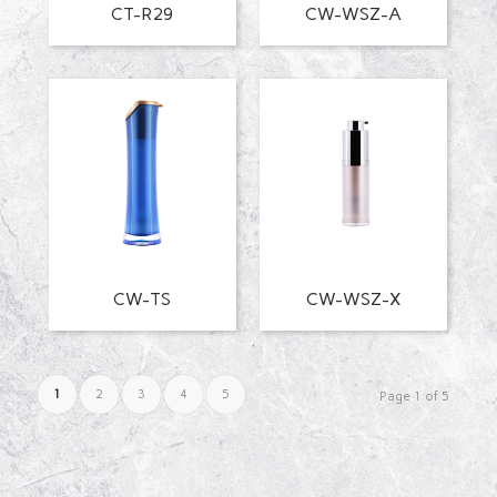
CT-R29
CW-WSZ-A
CW-TS
CW-WSZ-X
1
2
3
4
5
Page 1 of 5