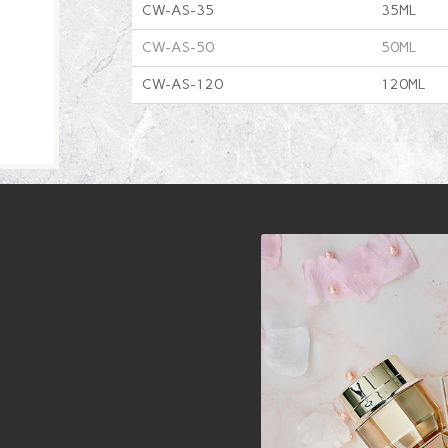
CW-AS-35
35ML
CW-AS-50
50ML
CW-AS-120
120ML