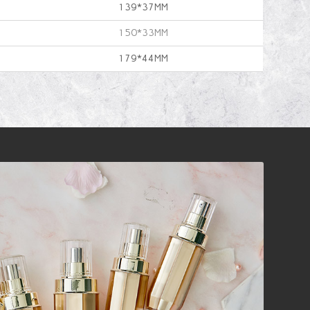
139*37MM
150*33MM
179*44MM