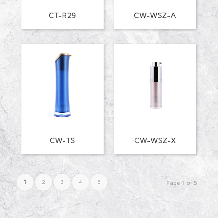
CT-R29
CW-WSZ-A
CW-TS
CW-WSZ-X
1
2
3
4
5
Page 1 of 5