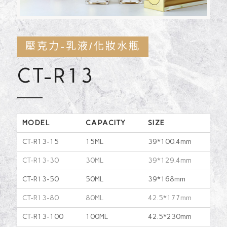
壓克力-乳液/化妝水瓶
CT-R13
MODEL
CAPACITY
SIZE
CT-R13-15
15ML
39*100.4mm
CT-R13-30
30ML
39*129.4mm
CT-R13-50
50ML
39*168mm
CT-R13-80
80ML
42.5*177mm
CT-R13-100
100ML
42.5*230mm