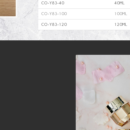
CO-Y83-40
40ML
CO-Y83-100
100ML
CO-Y83-120
120ML