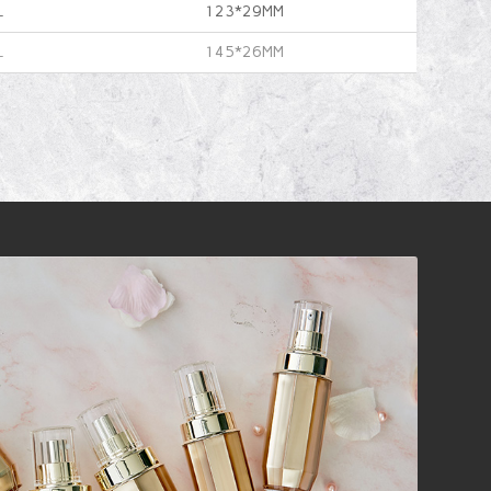
L
123*29MM
L
145*26MM