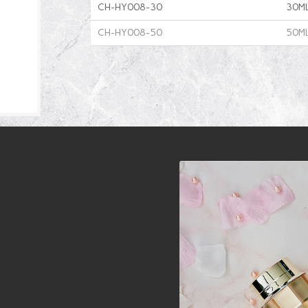
CH-HY008-30
30M
CH-HY008-50
50M