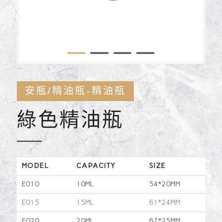
1
2
3
4
安瓶/精油瓶-精油瓶
綠色精油瓶
MODEL
CAPACITY
SIZE
E010
10ML
54*20MM
E015
15ML
61*24MM
E020
20ML
67*25MM